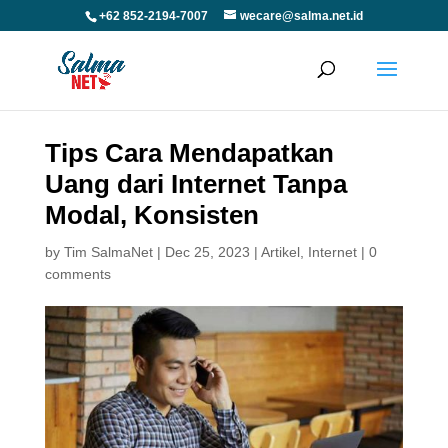
+62 852-2194-7007
wecare@salma.net.id
Tips Cara Mendapatkan
Uang dari Internet Tanpa
Modal, Konsisten
by
Tim SalmaNet
|
Dec 25, 2023
|
Artikel
,
Internet
|
0
comments