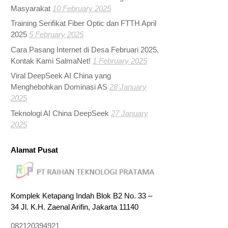
Masyarakat
10 February 2025
Training Serifikat Fiber Optic dan FTTH April
2025
5 February 2025
Cara Pasang Internet di Desa Februari 2025,
Kontak Kami SalmaNet!
1 February 2025
Viral DeepSeek AI China yang
Menghebohkan Dominasi AS
28 January
2025
Teknologi AI China DeepSeek
27 January
2025
Alamat Pusat
Komplek Ketapang Indah Blok B2 No. 33 –
34 Jl. K.H. Zaenal Arifin, Jakarta 11140
082120394921