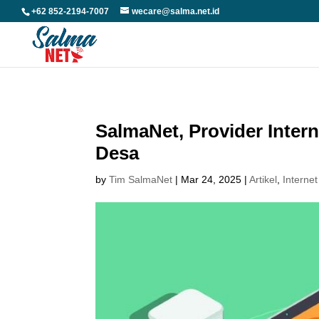
+62 852-2194-7007
wecare@salma.net.id
SalmaNet, Provider Inter
Desa
by
Tim SalmaNet
|
Mar 24, 2025
|
Artikel
,
Internet