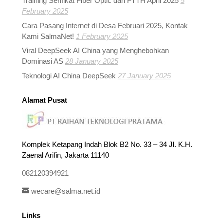
Training Serifikat Fiber Optic dan FTTH April 2025
5
February 2025
Cara Pasang Internet di Desa Februari 2025, Kontak
Kami SalmaNet!
1 February 2025
Viral DeepSeek AI China yang Menghebohkan
Dominasi AS
28 January 2025
Teknologi AI China DeepSeek
27 January 2025
Alamat Pusat
Komplek Ketapang Indah Blok B2 No. 33 – 34 Jl. K.H.
Zaenal Arifin, Jakarta 11140
082120394921
wecare@salma.net.id
Links