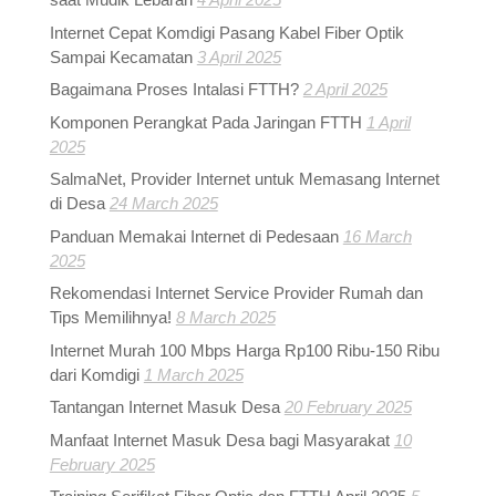
Internet Cepat Komdigi Pasang Kabel Fiber Optik
Sampai Kecamatan
3 April 2025
Bagaimana Proses Intalasi FTTH?
2 April 2025
Komponen Perangkat Pada Jaringan FTTH
1 April
2025
SalmaNet, Provider Internet untuk Memasang Internet
di Desa
24 March 2025
Panduan Memakai Internet di Pedesaan
16 March
2025
Rekomendasi Internet Service Provider Rumah dan
Tips Memilihnya!
8 March 2025
Internet Murah 100 Mbps Harga Rp100 Ribu-150 Ribu
dari Komdigi
1 March 2025
Tantangan Internet Masuk Desa
20 February 2025
Manfaat Internet Masuk Desa bagi Masyarakat
10
February 2025