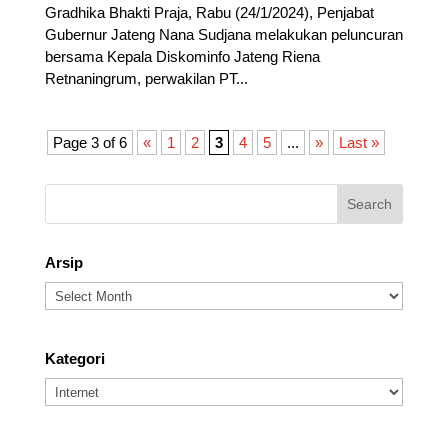
Gradhika Bhakti Praja, Rabu (24/1/2024), Penjabat
Gubernur Jateng Nana Sudjana melakukan peluncuran
bersama Kepala Diskominfo Jateng Riena
Retnaningrum, perwakilan PT...
Page 3 of 6
«
1
2
3
4
5
...
»
Last »
Arsip
Arsip
Kategori
Kategori