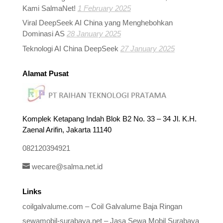
Kami SalmaNet!
1 February 2025
Viral DeepSeek AI China yang Menghebohkan
Dominasi AS
28 January 2025
Teknologi AI China DeepSeek
27 January 2025
Alamat Pusat
Komplek Ketapang Indah Blok B2 No. 33 – 34 Jl. K.H.
Zaenal Arifin, Jakarta 11140
082120394921
wecare@salma.net.id
Links
coilgalvalume.com – Coil Galvalume Baja Ringan
sewamobil-surabaya.net – Jasa Sewa Mobil Surabaya