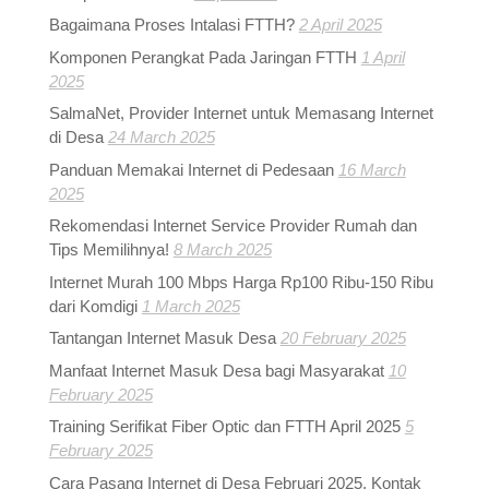
Bagaimana Proses Intalasi FTTH?
2 April 2025
Komponen Perangkat Pada Jaringan FTTH
1 April
2025
SalmaNet, Provider Internet untuk Memasang Internet
di Desa
24 March 2025
Panduan Memakai Internet di Pedesaan
16 March
2025
Rekomendasi Internet Service Provider Rumah dan
Tips Memilihnya!
8 March 2025
Internet Murah 100 Mbps Harga Rp100 Ribu-150 Ribu
dari Komdigi
1 March 2025
Tantangan Internet Masuk Desa
20 February 2025
Manfaat Internet Masuk Desa bagi Masyarakat
10
February 2025
Training Serifikat Fiber Optic dan FTTH April 2025
5
February 2025
Cara Pasang Internet di Desa Februari 2025, Kontak