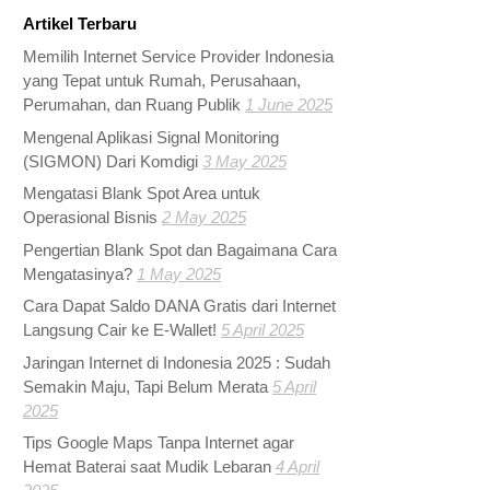
Artikel Terbaru
Memilih Internet Service Provider Indonesia
yang Tepat untuk Rumah, Perusahaan,
Perumahan, dan Ruang Publik
1 June 2025
Mengenal Aplikasi Signal Monitoring
(SIGMON) Dari Komdigi
3 May 2025
Mengatasi Blank Spot Area untuk
Operasional Bisnis
2 May 2025
Pengertian Blank Spot dan Bagaimana Cara
Mengatasinya?
1 May 2025
Cara Dapat Saldo DANA Gratis dari Internet
Langsung Cair ke E-Wallet!
5 April 2025
Jaringan Internet di Indonesia 2025 : Sudah
Semakin Maju, Tapi Belum Merata
5 April
2025
Tips Google Maps Tanpa Internet agar
Hemat Baterai saat Mudik Lebaran
4 April