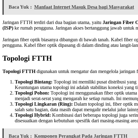
Baca Yuk :
Manfaat Internet Masuk Desa bagi Masyarakat
Jaringan FTTH terdiri dari dua bagian utama, yaitu
Jaringan Fiber 
(ISP)
ke rumah pengguna. Jaringan akses bertanggung jawab untuk me
Jaringan fiber optik biasanya dibangun di bawah tanah. Kabel fiber o
pengguna. Kabel fiber optik dipasang di dalam dinding atau langit-l
Topologi FTTH
Topologi FTTH
digunakan untuk mengatur dan mengelola jaringan f
Topologi Bintang:
Topologi ini memiliki pusat distribusi yan
Keuntungan utama topologi ini adalah stabilitas koneksi yang
Topologi Pohon:
Topologi ini menggunakan fiber optik utama
menjadi serat-serat yang mengarah ke setiap rumah. Ini memun
Topologi Lingkaran (Ring):
Dalam topologi ini, fiber optik 
salah satu bagian, data masih dapat mengalir melalui jalur lai
Topologi Hybrid:
Kombinasi dari beberapa topologi juga seri
disesuaikan dengan kebutuhan spesifik dari masing-masing area
Baca Yuk :
Komponen Perangkat Pada Jaringan FTTH