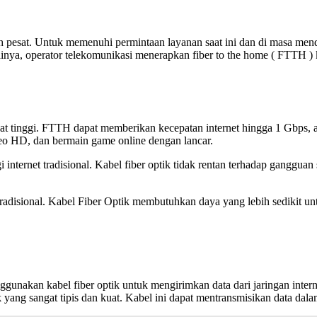
uh pesat. Untuk memenuhi permintaan layanan saat ini dan di masa men
gainya, operator telekomunikasi menerapkan fiber to the home ( FTTH )
t tinggi. FTTH dapat memberikan kecepatan internet hingga 1 Gbps, at
o HD, dan bermain game online dengan lancar.
 internet tradisional. Kabel fiber optik tidak rentan terhadap ganggua
t tradisional. Kabel Fiber Optik membutuhkan daya yang lebih sedikit 
gunakan kabel fiber optik untuk mengirimkan data dari jaringan inte
stik yang sangat tipis dan kuat. Kabel ini dapat mentransmisikan data d