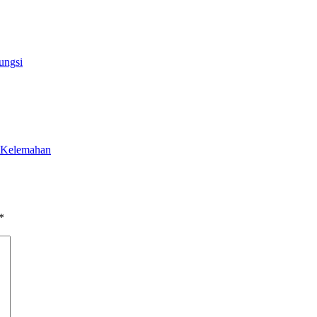
ungsi
 Kelemahan
*