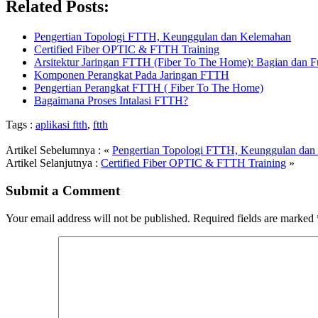
Related Posts:
Pengertian Topologi FTTH, Keunggulan dan Kelemahan
Certified Fiber OPTIC & FTTH Training
Arsitektur Jaringan FTTH (Fiber To The Home): Bagian dan F
Komponen Perangkat Pada Jaringan FTTH
Pengertian Perangkat FTTH ( Fiber To The Home)
Bagaimana Proses Intalasi FTTH?
Tags :
aplikasi ftth
,
ftth
Artikel Sebelumnya : «
Pengertian Topologi FTTH, Keunggulan dan
Artikel Selanjutnya :
Certified Fiber OPTIC & FTTH Training
»
Submit a Comment
Your email address will not be published.
Required fields are marked