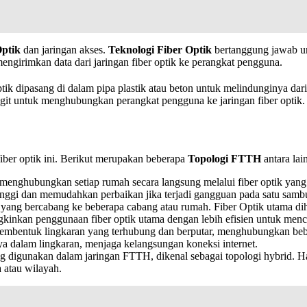
Optik
dan jaringan akses.
Teknologi Fiber Optik
bertanggung jawab un
ngirimkan data dari jaringan fiber optik ke perangkat pengguna.
ptik dipasang di dalam pipa plastik atau beton untuk melindunginya da
angit untuk menghubungkan perangkat pengguna ke jaringan fiber optik.
iber optik ini. Berikut merupakan beberapa
Topologi FTTH
antara lai
g menghubungkan setiap rumah secara langsung melalui fiber optik yang
 tinggi dan memudahkan perbaikan jika terjadi gangguan pada satu sam
 yang bercabang ke beberapa cabang atau rumah. Fiber Optik utama di
gkinkan penggunaan fiber optik utama dengan lebih efisien untuk men
membentuk lingkaran yang terhubung dan berputar, menghubungkan bebe
nnya dalam lingkaran, menjaga kelangsungan koneksi internet.
ng digunakan dalam jaringan FTTH, dikenal sebagai topologi hybrid. H
 atau wilayah.