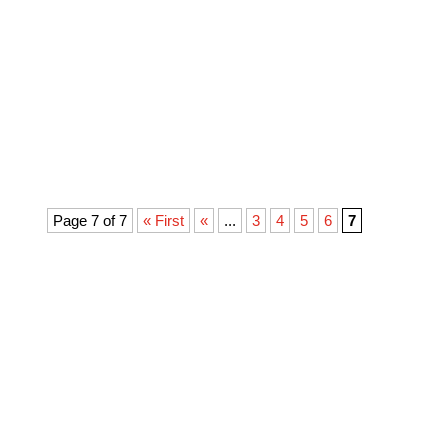
Pengertian Internet Service Provider, Fungsi dan
Cara Kerjanya. Mulai dari komunikasi jarak jauh,
jualan online, menjadi virtual celebs, dan lain-lain.
Namun, apakah Anda pernah bertanya-tanya
bagaimana Anda bisa tersambung ke koneksi
Internet? Secara umum, tugas...
Page 7 of 7
« First
«
...
3
4
5
6
7