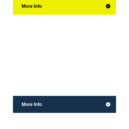
More Info

Web Application
More Info