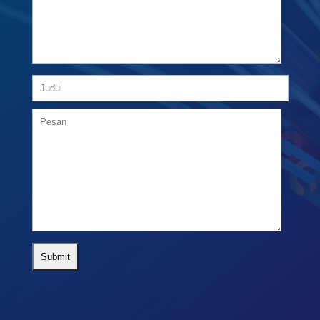

Alamat Pusat